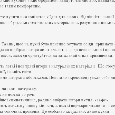
е якщо кухонне вікно оформлено занадто тьмяно або, навпаки
 не таким комфортним.
 купити в салоні штор «Одяг для вікон». Відмінність нашої с
ня з будь-яких текстильних матеріалів за розумними цінами.
 Таким, щоб на кухні було приємно готувати обіди, приймат
Вдало підібрані штори змінюють інтер'єр до невпізнання і прив
вікон, завжди орієнтуйтеся на загальний стиль приміщення.
ть легкі і повітряні штори з натуральних матеріалів. Що стос
ї, і навіть квіти.
ними шторами або жалюзі. Непогано зарекомендували себе яп
немаркого матеріалу.
к не можна до речі.
ше і симпатичніше, радимо вибрати штори в стилі «кафе».
шують загальну площу кімнати, а важкі портьєрні тканини - зм
ля сонячних променів. Це особливо актуально, якщо кухня