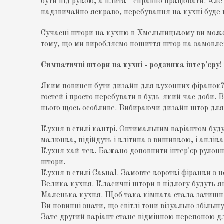
бути під рукою, а плита - справно працювати. Ал
надзвичайно яскраво, перебування на кухні буде
Сучасні штори на кухню в Хмельницькому ви можете
тому, що ми виробляємо пошиття штор на замовлен
Симпатичні
штори на кухні
- родзинка інтер'єру!
Яким повинен бути дизайн для кухонних фіранок?
гостей і просто перебувати в будь-який час доби. 
нього щось особливе. Вибираючи дизайн штор для 
Кухня в стилі кантрі. Оптимальним варіантом буду
малюнка, підійдуть і клітина з вишивкою, і аплікаці
Кухня хай-тек. Бажано доповнити інтер'єр рулон
штори.
Кухня в стилі Casual. Замовте короткі фіранки з 
Велика кухня. Класичні штори в підлогу будуть я
Маленька кухня. Щоб така кімната стала затишні
Ви повинні знати, що світлі тони візуально збіль
Зате другий варіант стане відмінною перепоною д