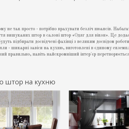
у не так просто - потрібно врахувати безліч нюансів. Набага
ття вишуканих штор в салоні штор «Одяг для вікон». Це дода
удуть підбирати досвідчені фахівці з великим досвідом роботи
іяли - шикарні завіси на кухню, виготовлені в єдиному екземпл
ний правильно, навіть найскромніший інтер'єр перетворюєтьс
о штор на кухню