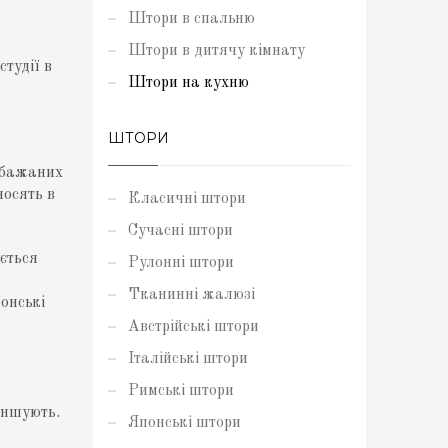
,
Штори в спальню
Штори в дитячу кімнату
тудії в
Штори на кухню
ШТОРИ
и бажаних
носять в
Класичні штори
Сучасні штори
ується
Рулонні штори
Тканинні жалюзі
онські
Австрійські штори
Італійські штори
Римські штори
еншують.
Японські штори