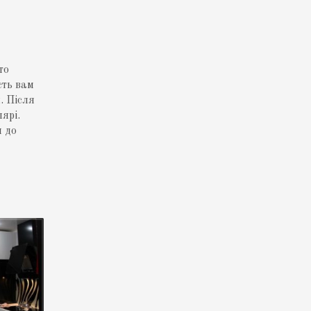
то
сть вам
. Після
ярі.
я до