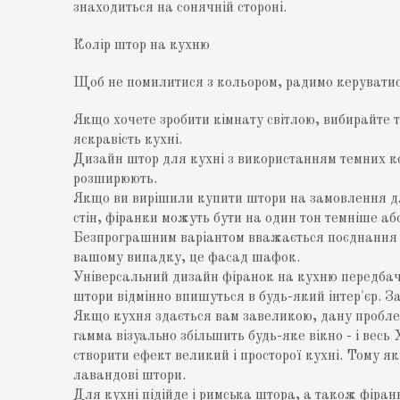
знаходиться на сонячній стороні.
Колір штор на кухню
Щоб не помилитися з кольором, радимо керувати
Якщо хочете зробити кімнату світлою, вибирайте т
яскравість кухні.
Дизайн штор для кухні з використанням темних коль
розширюють.
Якщо ви вирішили купити штори на замовлення для
стін, фіранки можуть бути на один тон темніше або
Безпрограшним варіантом вважається поєднання ш
вашому випадку, це фасад шафок.
Універсальний дизайн фіранок на кухню передбачає
штори відмінно впишуться в будь-який інтер'єр. За
Якщо кухня здається вам завеликою, дану пробле
гамма візуально збільшить будь-яке вікно - і вес
створити ефект великий і просторої кухні. Тому 
лавандові штори.
Для кухні підійде і римська штора, а також фіра