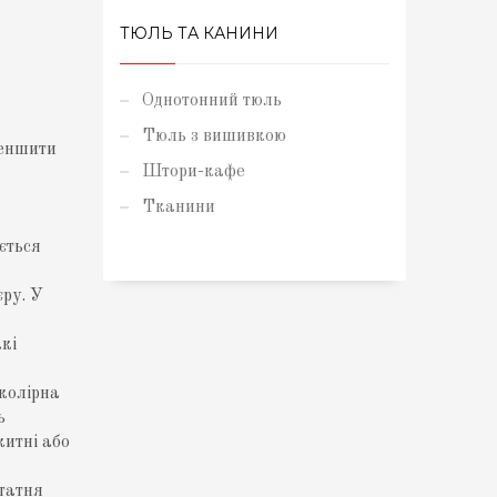
ТЮЛЬ ТА КАНИНИ
Однотонний тюль
Тюль з вишивкою
меншити
Штори-кафе
Тканини
ється
єру. У
кі
колірна
ь
китні або
статня