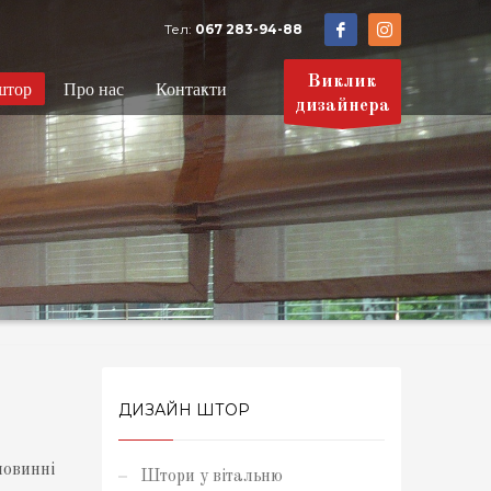
Тел:
067 283-94-88
Виклик
штор
Про нас
Контакти
дизайнера
ДИЗАЙН ШТОР
повинні
Штори у вітальню