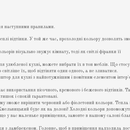
ся наступними правилами.
еплі відтінки. У той же час, прохолодні кольору дозволять з
орів візуально звужує кімнату, тоді як світлі фіранки її
 улюбленої кухні, можете вибрати їх в тон меблів. Що стосу
 світліше їх, щоб відтіняти один одного, а не зливатися.
тор для кухні з найпотужнішим і помітним елементом інтер'
 використання пісочного, кремового і бежевого відтінків. Та
тишок і спокій гарантовані.
му зможе вирішити червоний або фіолетовий кольори. Тепла 
ь Хмельницький буде як на долоні! Холодні кольори допоможут
якщо у вас маленьке приміщення, замовте в нашому салоні бла
нки з ламбрекеном. Головне, щоб в приміщення надходила до