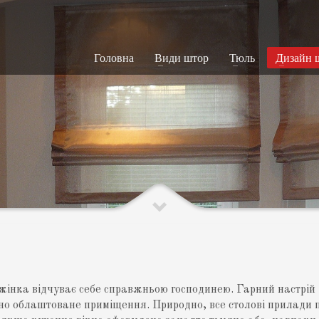
Головна
Види штор
Тюль
Дизайн 
 жінка відчуває себе справжньою господинею. Гарний настрій
ьно облаштоване приміщення. Природно, все столові прилади 